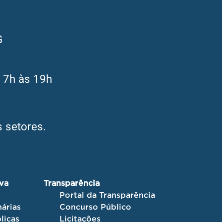
G
s 7h às 19h
 setores.
iva
Transparência
Portal da Transparência
árias
Concurso Público
licas
Licitações