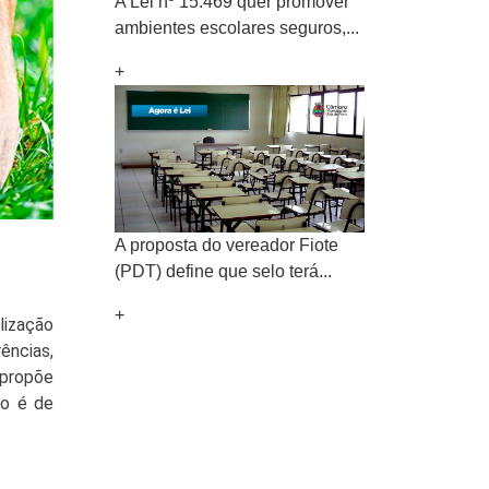
A Lei nº 15.469 quer promover
ambientes escolares seguros,...
+
A proposta do vereador Fiote
(PDT) define que selo terá...
+
ização 
ncias, 
ropõe 
o é de 