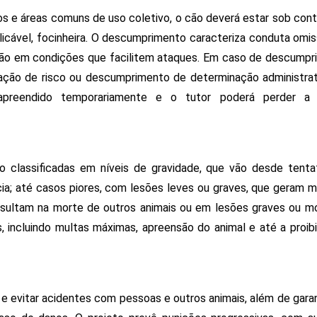
os e áreas comuns de uso coletivo, o cão deverá estar sob contr
licável, focinheira. O descumprimento caracteriza conduta omiss
isão em condições que facilitem ataques. Em caso de descumpri
uação de risco ou descumprimento de determinação administrati
 apreendido temporariamente e o tutor poderá perder a g
o classificadas em níveis de gravidade, que vão desde tentat
a; até casos piores, com lesões leves ou graves, que geram mu
sultam na morte de outros animais ou em lesões graves ou mo
incluindo multas máximas, apreensão do animal e até a proibi
s e evitar acidentes com pessoas e outros animais, além de garan