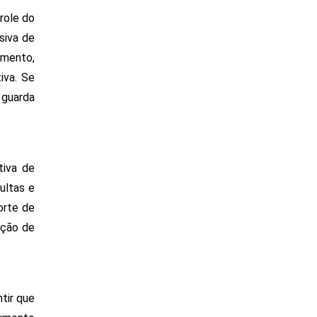
ole do 
iva de 
mento, 
va. Se 
uarda 
iva de 
ltas e 
rte de 
ção de 
tir que 