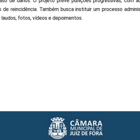
so de danos. O projeto prevê punições progressivas, com a
de reincidência. Também busca instituir um processo administ
laudos, fotos, vídeos e depoimentos.