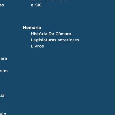
es
e-SIC
Memória
História Da Câmara
Legislaturas anteriores
Livros
ara
ovem
ial
culo