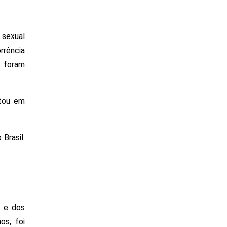
sexual 
rência 
 foram 
tou em 
rasil. 
 e dos 
s, foi 