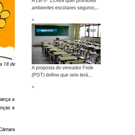
A Lei nº 15.469 quer promover
ambientes escolares seguros,...
+
a 18 de
A proposta do vereador Fiote
(PDT) define que selo terá...
+
ança e 
nças e 
Câmara 