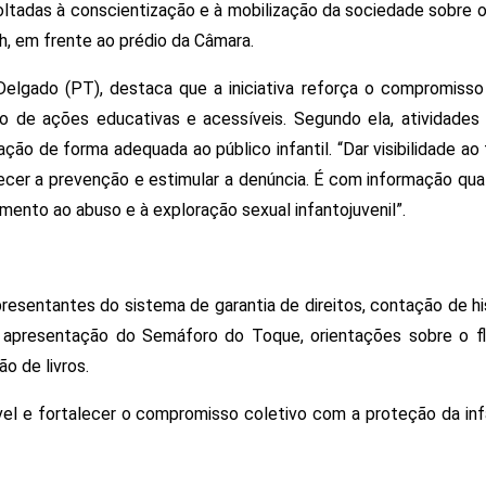
voltadas à conscientização e à mobilização da sociedade sobre o 
h, em frente ao prédio da Câmara. 
Delgado (PT), destaca que a iniciativa reforça o compromisso
 de ações educativas e acessíveis. Segundo ela, atividades l
ão de forma adequada ao público infantil. “Dar visibilidade ao 
lecer a prevenção e estimular a denúncia. É com informação quali
ento ao abuso e à exploração sexual infantojuvenil”.
esentantes do sistema de garantia de direitos, contação de hist
l, apresentação do Semáforo do Toque, orientações sobre o fl
ão de livros.
vel e fortalecer o compromisso coletivo com a proteção da infâ