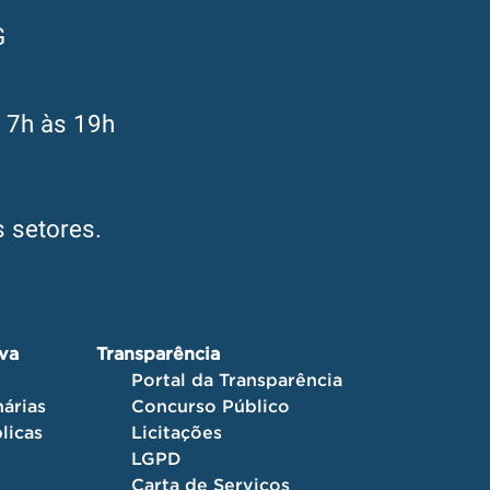
G
s 7h às 19h
 setores.
iva
Transparência
Portal da Transparência
árias
Concurso Público
licas
Licitações
LGPD
Carta de Serviços