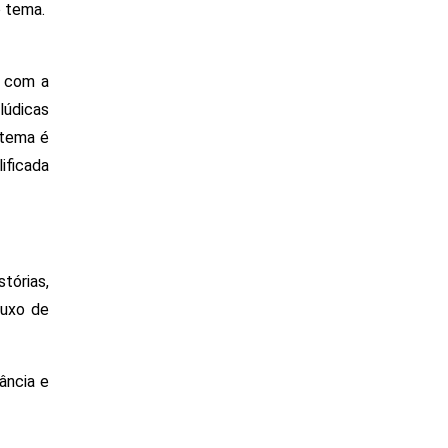
tema.  
 com a 
údicas 
tema é 
ficada 
órias, 
uxo de 
ncia e 