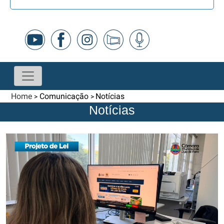
Home
Comunicação
Notícias
>
>
Notícias