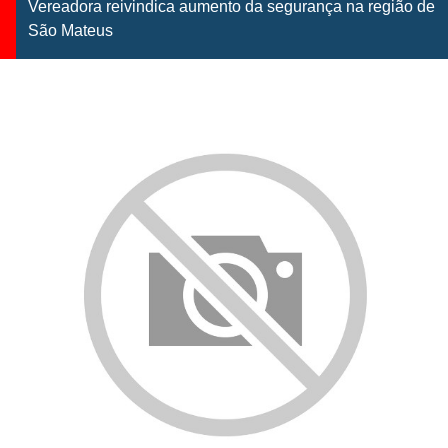
Vereadora reivindica aumento da segurança na região de
São Mateus