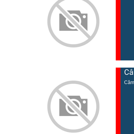
Câ
Câma