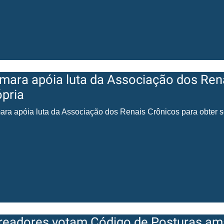
mara apóia luta da Associação dos Rena
ópria
ra apóia luta da Associação dos Renais Crônicos para obter s
readores votam Código de Posturas a