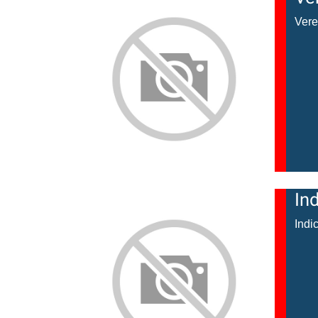
Vere
In
Indi