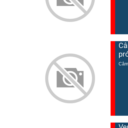
Câ
pr
Câma
Ve