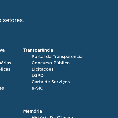
 setores.
iva
Transparência
Portal da Transparência
árias
Concurso Público
licas
Licitações
LGPD
Carta de Serviços
es
e-SIC
Memória
História Da Câmara