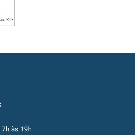
ias >>>
G
s 7h às 19h