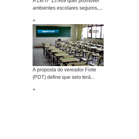
A Lei nº 15.469 quer promover
ambientes escolares seguros,...
+
A proposta do vereador Fiote
(PDT) define que selo terá...
+