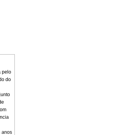
 pelo
do do
junto
de
com
ncia
s anos