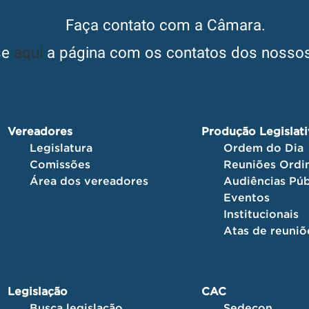
Faça contato com a Câmara.
se
aqui
a página com os contatos dos nossos
Vereadores
Produção Legislat
Legislatura
Ordem do Dia
Comissões
Reuniões Ordin
Área dos vereadores
Audiências Púb
Eventos
Institucionais
Atas de reuniõ
Legislação
CAC
Busca legislação
Sedecon