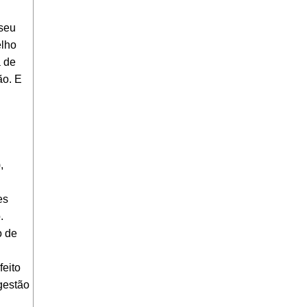
seu
elho
a de
ão. E
,
es
.
o de
eito
 gestão