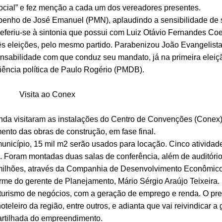
ocial” e fez menção a cada um dos vereadores presentes.
nho de José Emanuel (PMN), aplaudindo a sensibilidade de 
Referiu-se à sintonia que possui com Luiz Otávio Fernandes Co
rês eleições, pelo mesmo partido. Parabenizou João Evangelist
sabilidade com que conduz seu mandato, já na primeira eleiç
iência política de Paulo Rogério (PMDB).
Visita ao Conex
da visitaram as instalações do Centro de Convenções (Conex)
nto das obras de construção, em fase final.
icípio, 15 mil m2 serão usados para locação. Cinco atividad
 Foram montadas duas salas de conferência, além de auditório
ilhões, através da Companhia de Desenvolvimento Econômic
rme do gerente de Planejamento, Mário Sérgio Araújo Teixeira.
rismo de negócios, com a geração de emprego e renda. O pref
teleiro da região, entre outros, e adianta que vai reivindicar a
rtilhada do empreendimento.