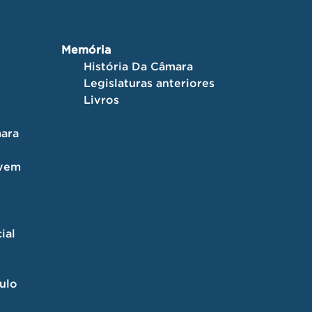
Memória
História Da Câmara
Legislaturas anteriores
Livros
ara
ovem
ial
culo