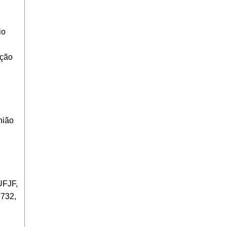
io
ação
nião
UFJF,
 732,