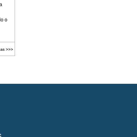
a
do o
ias >>>
G