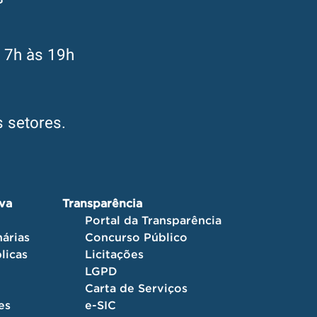
s 7h às 19h
 setores.
iva
Transparência
Portal da Transparência
árias
Concurso Público
licas
Licitações
LGPD
Carta de Serviços
es
e-SIC