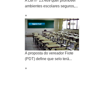
A Lei nº 15.469 quer promover
ambientes escolares seguros,...
+
A proposta do vereador Fiote
(PDT) define que selo terá...
+