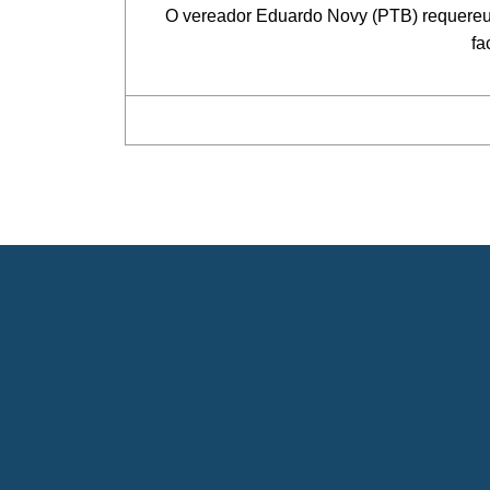
O vereador Eduardo Novy (PTB) requereu sub
fa