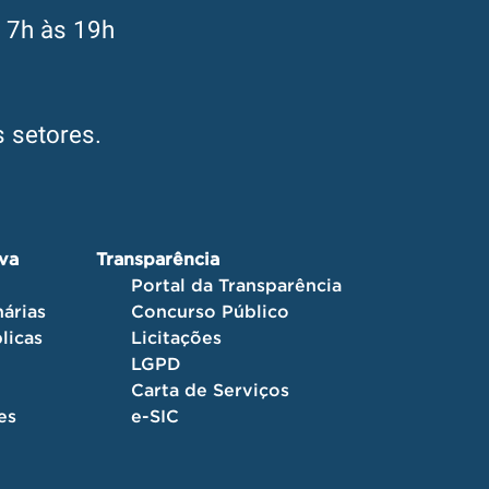
s 7h às 19h
 setores.
iva
Transparência
Portal da Transparência
árias
Concurso Público
licas
Licitações
LGPD
Carta de Serviços
es
e-SIC