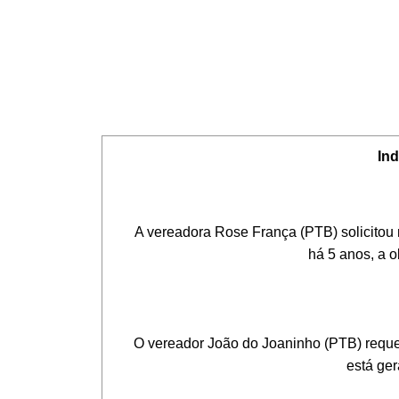
In
A vereadora Rose França (PTB) solicitou rep
há 5 anos, a o
O vereador João do Joaninho (PTB) requereu 
está ger