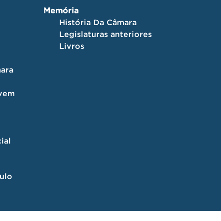
Memória
História Da Câmara
Legislaturas anteriores
Livros
ara
ovem
ial
culo