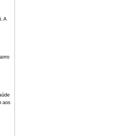
. A
airro
saúde
o aos