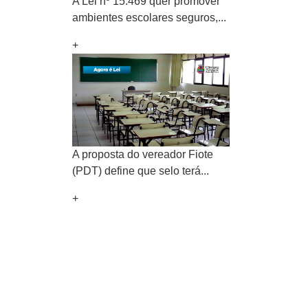
A Lei nº 15.469 quer promover
ambientes escolares seguros,...
+
A proposta do vereador Fiote
(PDT) define que selo terá...
+