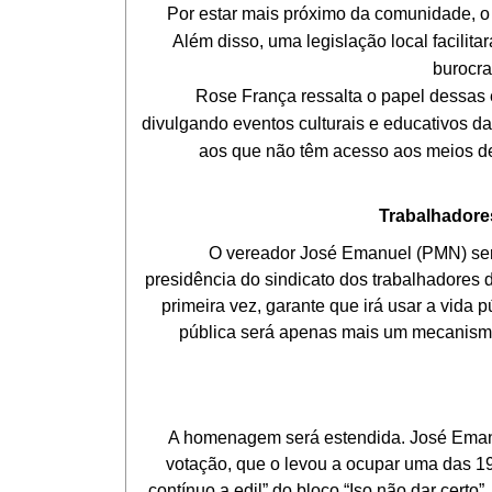
Por estar mais próximo da comunidade, o mun
Além disso, uma legislação local facili
burocra
Rose França ressalta o papel dessas emi
divulgando eventos culturais e educativos d
aos que não têm acesso aos meios de
Trabalhadore
O vereador José Emanuel (PMN) será h
presidência do sindicato dos trabalhadores d
primeira vez, garante que irá usar a vida p
pública será apenas mais um mecanismo 
A homenagem será estendida. José Emanue
votação, que o levou a ocupar uma das 19
contínuo a edil” do bloco “Iso não dar cer