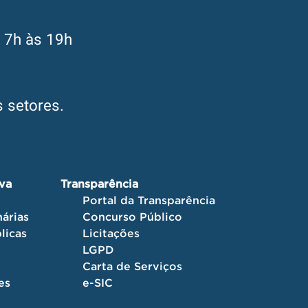
s 7h às 19h
 setores.
iva
Transparência
Portal da Transparência
árias
Concurso Público
licas
Licitações
LGPD
Carta de Serviços
es
e-SIC