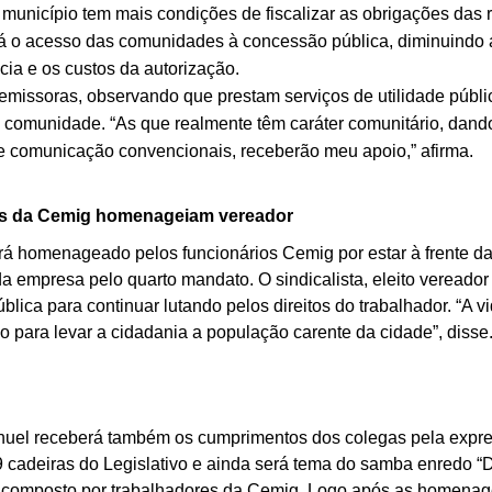
icípio tem mais condições de fiscalizar as obrigações das r
tará o acesso das comunidades à concessão pública, diminuindo 
cia e os custos da autorização.
ssoras, observando que prestam serviços de utilidade públi
a comunidade. “As que realmente têm caráter comunitário, dand
 comunicação convencionais, receberão meu apoio,” afirma.
s da Cemig homenageiam vereador
omenageado pelos funcionários Cemig por estar à frente d
a empresa pelo quarto mandato. O sindicalista, eleito vereador
ública para continuar lutando pelos direitos do trabalhador. “A v
para levar a cidadania a população carente da cidade”, disse
l receberá também os cumprimentos dos colegas pela expre
 cadeiras do Legislativo e ainda será tema do samba enredo “
to”, composto por trabalhadores da Cemig. Logo após as homenag