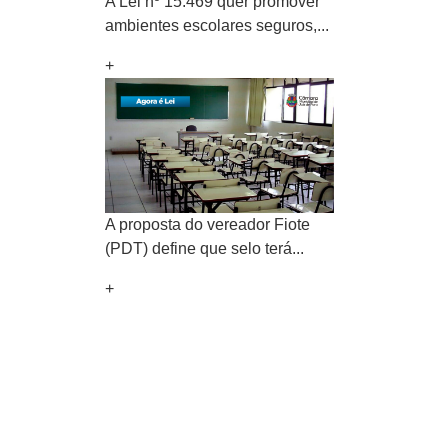
A Lei nº 15.469 quer promover
ambientes escolares seguros,...
+
A proposta do vereador Fiote
(PDT) define que selo terá...
+