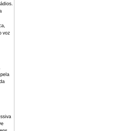
ádios.
a
ca,
o voz
a
 pela
ida
.
ssiva
De
ens,