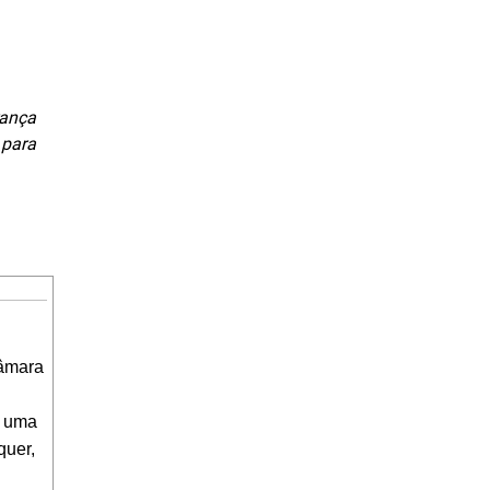
rança
 para
Câmara
e uma
quer,