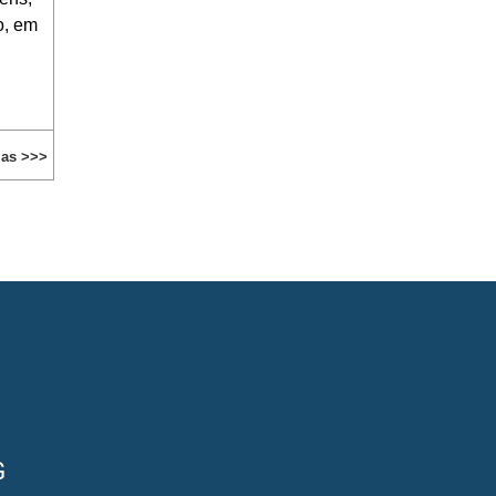
o, em
ias >>>
G