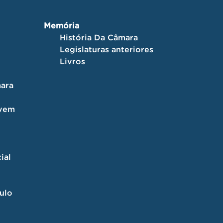
Memória
História Da Câmara
Legislaturas anteriores
Livros
ara
ovem
ial
culo