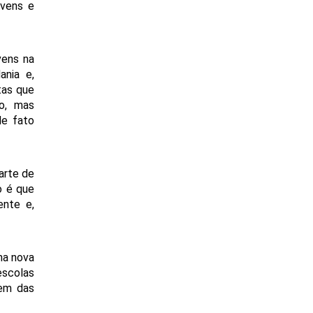
vens e 
ens na 
nia e, 
as que 
, mas 
e fato 
rte de 
 é que 
nte e, 
a nova 
scolas 
em das 