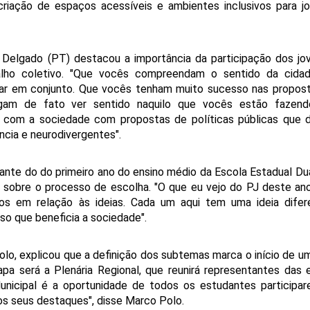
a criação de espaços acessíveis e ambientes inclusivos para jo
 Delgado (PT) destacou a importância da participação dos jov
alho coletivo. "Que vocês compreendam o sentido da cidada
har em conjunto. Que vocês tenham muito sucesso nas propost
am de fato ver sentido naquilo que vocês estão fazendo
r com a sociedade com propostas de políticas públicas que d
cia e neurodivergentes". 
dante do do primeiro ano do ensino médio da Escola Estadual Dua
 sobre o processo de escolha. "O que eu vejo do PJ deste ano
s em relação às ideias. Cada um aqui tem uma ideia difere
o que beneficia a sociedade". 
, explicou que a definição dos subtemas marca o início de um
a será a Plenária Regional, que reunirá representantes das e
unicipal é a oportunidade de todos os estudantes participar
os seus destaques", disse Marco Polo. 