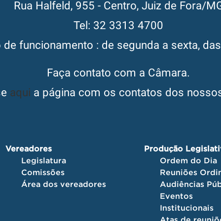
Rua Halfeld, 955 - Centro, Juiz de Fora/M
Tel: 32 3313 4700
o de funcionamento : de segunda a sexta, da
Faça contato com a Câmara.
se
aqui
a página com os contatos dos nossos
Vereadores
Produção Legislat
Legislatura
Ordem do Dia
Comissões
Reuniões Ordin
Área dos vereadores
Audiências Púb
Eventos
Institucionais
Atas de reuniõ