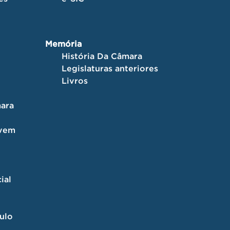
Memória
História Da Câmara
Legislaturas anteriores
Livros
ara
ovem
ial
culo