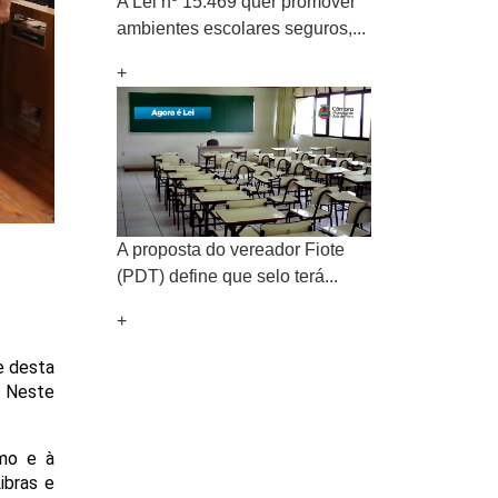
A Lei nº 15.469 quer promover
ambientes escolares seguros,...
+
A proposta do vereador Fiote
(PDT) define que selo terá...
+
 desta 
 Neste 
mo e à 
bras e 