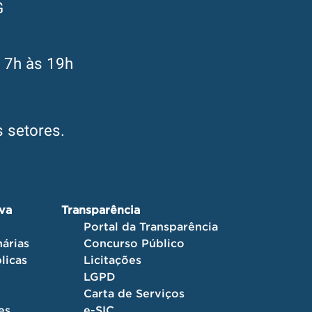
G
s 7h às 19h
 setores.
iva
Transparência
Portal da Transparência
árias
Concurso Público
licas
Licitações
LGPD
Carta de Serviços
es
e-SIC