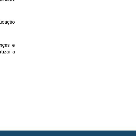
ucação 
nças e 
izar a 