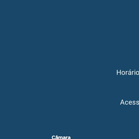
Horári
Aces
Câmara