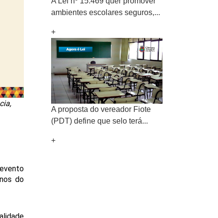
A Lei nº 15.469 quer promover
ambientes escolares seguros,...
+
cia,
A proposta do vereador Fiote
(PDT) define que selo terá...
+
evento 
nos do 
lidade 