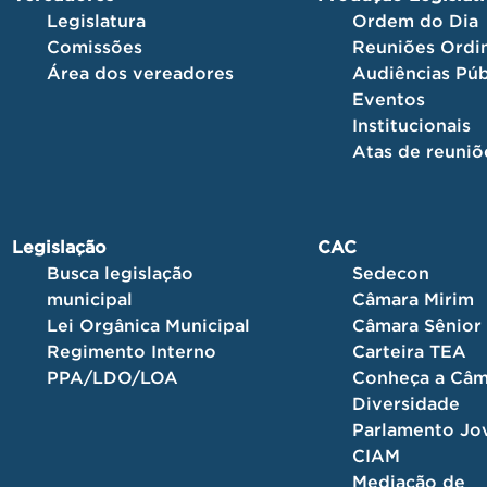
Legislatura
Ordem do Dia
Comissões
Reuniões Ordin
Área dos vereadores
Audiências Púb
Eventos
Institucionais
Atas de reuniõ
Legislação
CAC
Busca legislação
Sedecon
municipal
Câmara Mirim
Lei Orgânica Municipal
Câmara Sênior
Regimento Interno
Carteira TEA
PPA/LDO/LOA
Conheça a Câm
Diversidade
Parlamento J
CIAM
Mediação de