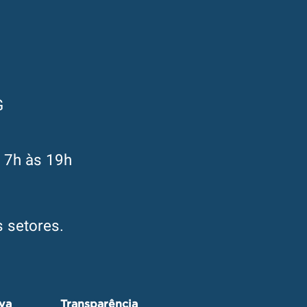
G
s 7h às 19h
 setores.
iva
Transparência