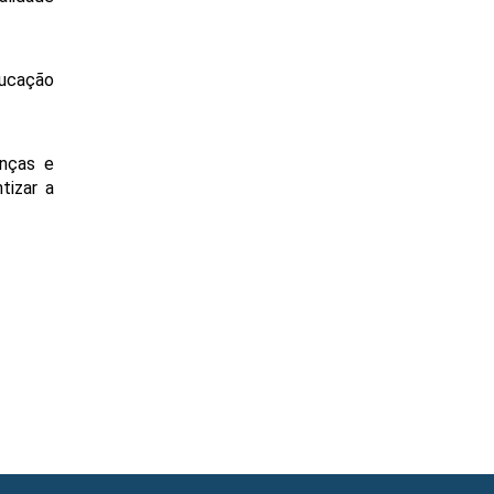
ucação 
nças e 
izar a 