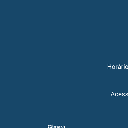
Horári
Aces
Câmara