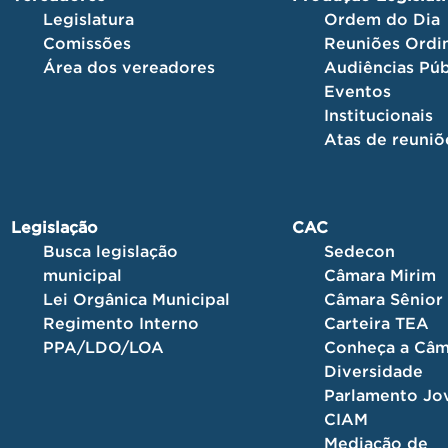
Legislatura
Ordem do Dia
Comissões
Reuniões Ordin
Área dos vereadores
Audiências Púb
Eventos
Institucionais
Atas de reuniõ
Legislação
CAC
Busca legislação
Sedecon
municipal
Câmara Mirim
Lei Orgânica Municipal
Câmara Sênior
Regimento Interno
Carteira TEA
PPA/LDO/LOA
Conheça a Câm
Diversidade
Parlamento J
CIAM
Mediação de