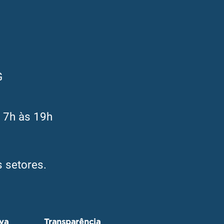
G
s 7h às 19h
 setores.
iva
Transparência