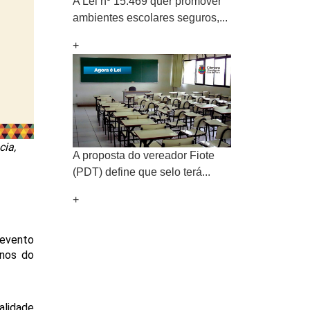
A Lei nº 15.469 quer promover
ambientes escolares seguros,...
+
cia,
A proposta do vereador Fiote
(PDT) define que selo terá...
+
evento 
nos do 
lidade 