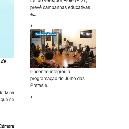
Lei do vereador Fiote (PDT)
prevê campanhas educativas
e...
+
 da
Encontro integrou a
programação do Julho das
Pretas e...
edalha 
+
que se 
Câmara 