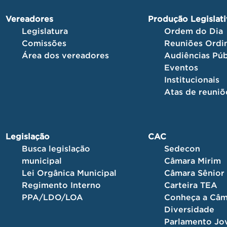
Vereadores
Produção Legislat
Legislatura
Ordem do Dia
Comissões
Reuniões Ordin
Área dos vereadores
Audiências Púb
Eventos
Institucionais
Atas de reuniõ
Legislação
CAC
Busca legislação
Sedecon
municipal
Câmara Mirim
Lei Orgânica Municipal
Câmara Sênior
Regimento Interno
Carteira TEA
PPA/LDO/LOA
Conheça a Câm
Diversidade
Parlamento J