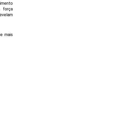
imento 
 força 
evelam 
e mais 