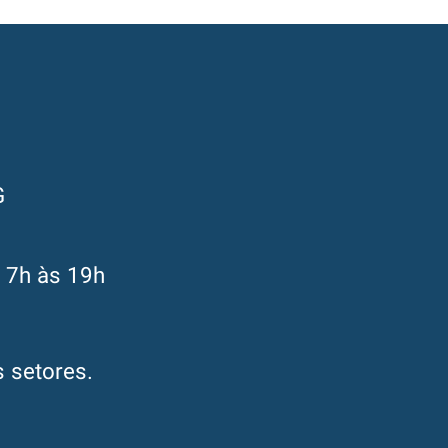
G
s 7h às 19h
 setores.