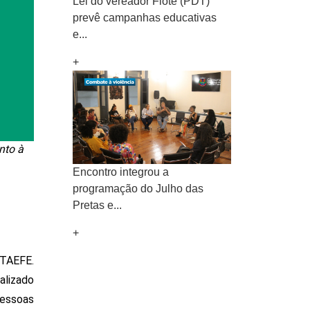
Lei do vereador Fiote (PDT)
prevê campanhas educativas
e...
+
nto à
Encontro integrou a
programação do Julho das
Pretas e...
+
TAEFE. 
alizado 
essoas 