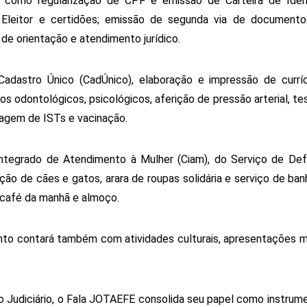
 como regularização de CPF e emissão de Carteira de Ident
 Eleitor e certidões; emissão de segunda via de documentos 
 de orientação e atendimento jurídico.
adastro Único (CadÚnico), elaboração e impressão de curríc
os odontológicos, psicológicos, aferição de pressão arterial, te
stagem de ISTs e vacinação.
Integrado de Atendimento à Mulher (Ciam), do Serviço de Def
ão de cães e gatos, arara de roupas solidária e serviço de banh
 café da manhã e almoço.
nto contará também com atividades culturais, apresentações mu
 Judiciário, o Fala JOTAEFE consolida seu papel como instrume