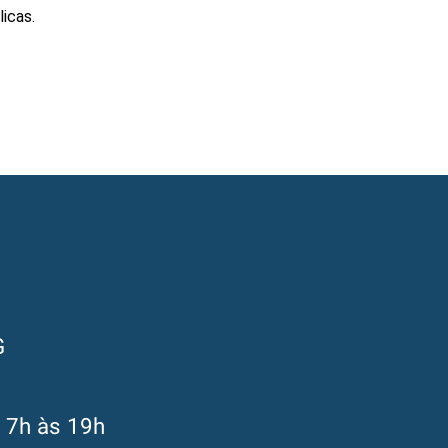
icas.
G
s 7h às 19h