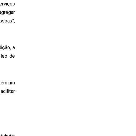
rviços 
gregar 
soas”, 
ção, a 
leo de 
 em um 
ilitar 