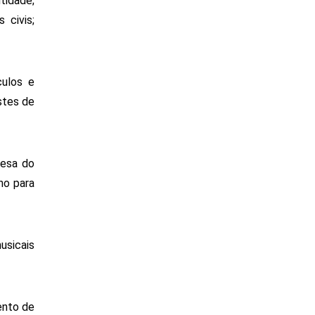
idade; 
civis; 
ulos e 
stes de 
esa do 
o para 
sicais 
nto de 