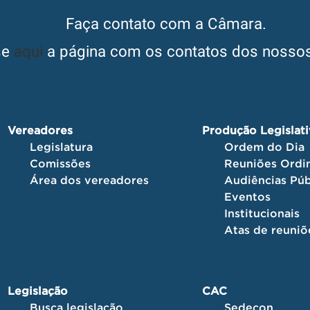
Faça contato com a Câmara.
se
aqui
a página com os contatos dos nossos
Vereadores
Produção Legislat
Legislatura
Ordem do Dia
Comissões
Reuniões Ordin
Área dos vereadores
Audiências Púb
Eventos
Institucionais
Atas de reuniõ
Legislação
CAC
Busca legislação
Sedecon