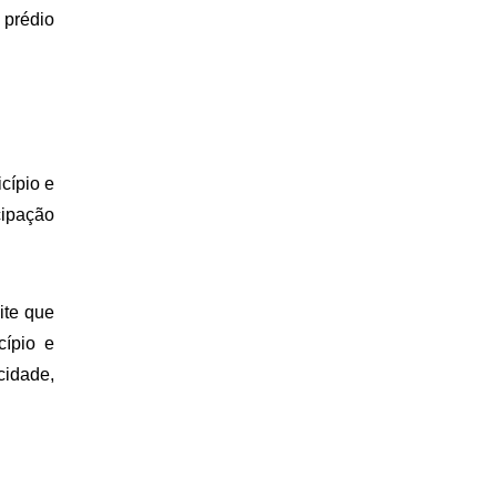
 prédio
cípio e
cipação
ite que
ípio e
cidade,