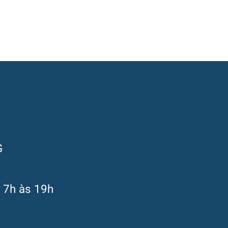
G
s 7h às 19h