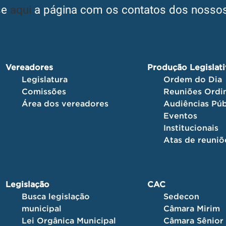
se
aqui
a página com os contatos dos nossos
Vereadores
Produção Legislat
Legislatura
Ordem do Dia
Comissões
Reuniões Ordin
Área dos vereadores
Audiências Púb
Eventos
Institucionais
Atas de reuniõ
Legislação
CAC
Busca legislação
Sedecon
municipal
Câmara Mirim
Lei Orgânica Municipal
Câmara Sênior