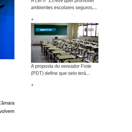
A Lei nº 15.469 quer promover
ambientes escolares seguros,...
+
A proposta do vereador Fiote
(PDT) define que selo terá...
+
 Câmara
nvolvem