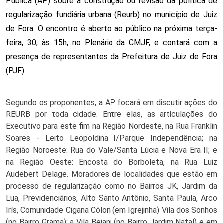
Pública (AP) sobre a construção ou revisão da política de
regularização fundiária urbana (Reurb) no município de Juiz
de Fora. O encontro é aberto ao público na próxima terça-
feira, 30, às 15h, no Plenário da CMJF, e contará com a
presença de representantes da Prefeitura de Juiz de Fora
(PJF).
Segundo os proponentes, a AP focará em discutir ações do
REURB por toda cidade. Entre elas, as articulações do
Executivo para este fim na Região Nordeste, na Rua Franklin
Soares - Leito Leopoldina I/Parque Independência; na
Região Noroeste: Rua do Vale/Santa Lúcia e Nova Era II; e
na Região Oeste: Encosta do Borboleta, na Rua Luiz
Audebert Delage. Moradores de localidades que estão em
processo de regularização como no Bairros JK, Jardim da
Lua, Previdenciários, Alto Santo Antônio, Santa Paula, Arco
Irís, Comunidade Cigana Cólon (em Igrejinha) Vila dos Sonhos
(no Bairro Grama); a Vila Bejani (no Bairro Jardim Natal) e em