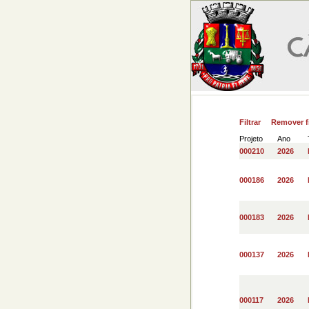
Filtrar
Remover fi
Projeto
Ano
000210
2026
000186
2026
000183
2026
000137
2026
000117
2026