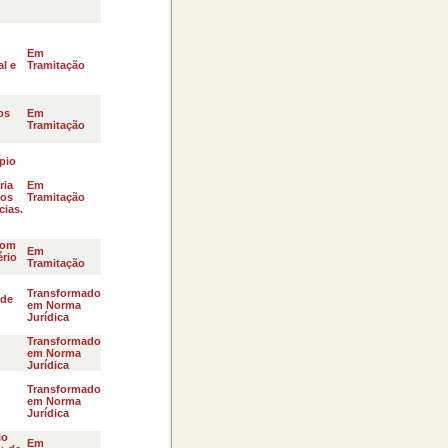
Em
l e
Tramitação
os
Em
Tramitação
pio
ria
Em
dos
Tramitação
cias.
com
Em
ério
Tramitação
Transformado
 de
em Norma
Jurídica
Transformado
em Norma
Jurídica
Transformado
em Norma
Jurídica
io
Em