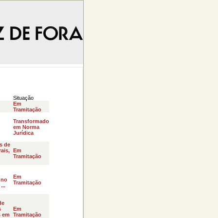
Situação
Em
Tramitação
Transformado
em Norma
Jurídica
s de
ais,
Em
Tramitação
Em
 no
Tramitação
...
de
s
Em
s em
Tramitação