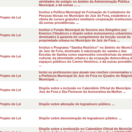
atividades de estágio no âmbito da Administração Pública
Municipal, e dá outras ... ...
Institui a Política Municipal de Formação de Cuidadores de
Pessoas Idosas no Município de Juiz de Fora, estabelece a
Projeto de Lei
oferta de cursos gratuitos mediante cooperação instituciona
dá outras providências. ...
Institui o Fundo Municipal de Socorro aos Atingidos por
Eventos Climáticos e dispõe sobre instrumentos urbanístic
Projeto de Lei
destinados à garantia do cumprimento da função social da
propriedade urbana no Município de Juiz de Fora. ...
Institui o Programa “Samba Histórico” no âmbito do Municí
de Juiz de Fora, destinado à valorização do samba e das
Escolas de Samba como expressões constitutivas da memó
Projeto de Lei
cultural, da identidade urbana e da ocupação democrática 
espaços públicos do Centro Histórico, e dá outras providên
...
Inclui os professores que atuam nas creches conveniadas 
Projeto de Lei
a Prefeitura Municipal de Juiz de Fora no Quadro do Magist
Municipal. ...
Dispõe sobre a inclusão no Calendário Oficial do Município
Projeto de Lei
Juiz de Fora o Dia Florescer da Autoestima da Mulher ...
Projeto de Lei
Dispõe sobre alteração de logradouro público. ...
Projeto de Lei
Dispõe sobre denominação de logradouro público. ...
Dispõe sobre a instituição no Calendário Oficial do Municíp