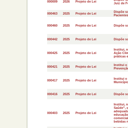
000009
2026
Projeto de Lei
Juiz de F
Dispõe so
000463
2025
Projeto de Lei
Pacientes
000460
2025
Projeto de Lei
Dispõe so
000442
2025
Projeto de Lei
Dispõe s
Institui,
000425
2025
Projeto de Lei
Ação Clim
práticas 
Institui 
000421
2025
Projeto de Lei
Prevenção
Institui 
000417
2025
Projeto de Lei
Município
000416
2025
Projeto de Lei
Dispõe so
Institui,
Saúde”, 
adequada
000403
2025
Projeto de Lei
educação 
comercia
bebidas n