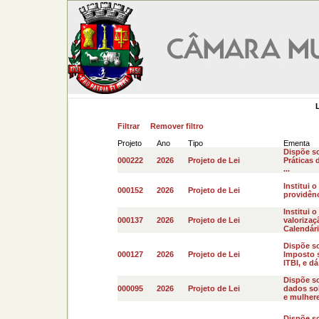
Filtrar
Remover filtro
Projeto
Ano
Tipo
Ementa
Dispõe s
000222
2026
Projeto de Lei
Práticas 
...
Institui 
000152
2026
Projeto de Lei
providênci
Institui 
000137
2026
Projeto de Lei
valorizaç
Calendári
Dispõe so
000127
2026
Projeto de Lei
Imposto s
ITBI, e dá
Dispõe s
000095
2026
Projeto de Lei
dados sob
e mulhere
Dispõe so