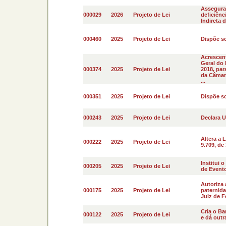
Assegura
000029
2026
Projeto de Lei
deficiênc
Indireta 
000460
2025
Projeto de Lei
Dispõe so
Acrescent
Geral do L
000374
2025
Projeto de Lei
2018, par
da Câmara
...
000351
2025
Projeto de Lei
Dispõe so
000243
2025
Projeto de Lei
Declara U
Altera a 
000222
2025
Projeto de Lei
9.709, de
Institui 
000205
2025
Projeto de Lei
de Evento
Autoriza 
000175
2025
Projeto de Lei
paternida
Juiz de F
Cria o Ba
000122
2025
Projeto de Lei
e dá outra