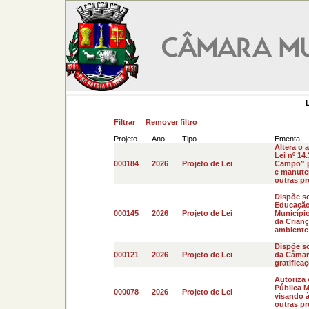
Filtrar
Remover filtro
Projeto
Ano
Tipo
Ementa
Altera o a
Lei nº 14
000184
2026
Projeto de Lei
Campo” pa
e manute
outras pr
Dispõe so
Educação 
000145
2026
Projeto de Lei
Município
da Crianç
ambiente 
Dispõe s
000121
2026
Projeto de Lei
da Câmara
gratificaç
Autoriza 
Pública M
000078
2026
Projeto de Lei
visando à
outras pro