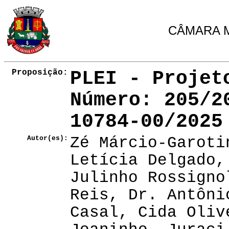
CÂMARA M
Proposição:
PLEI - Projet
Número
: 205/
10784-00/2025
Autor(es):
Zé Márcio-Garoti
Letícia Delgado,
Julinho Rossigno
Reis, Dr. Antôni
Casal, Cida Oliv