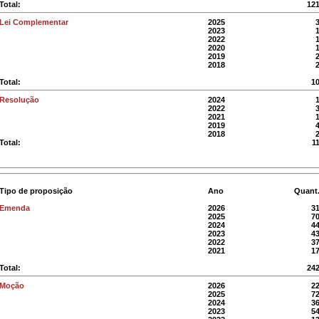
Total:
12
Lei Complementar
2025
2023
2022
2020
2019
2018
Total:
1
Resolução
2024
2022
2021
2019
2018
Total:
1
Tipo de proposição
Ano
Quant
Emenda
2026
3
2025
7
2024
4
2023
4
2022
3
2021
1
Total:
24
Moção
2026
2
2025
7
2024
3
2023
5