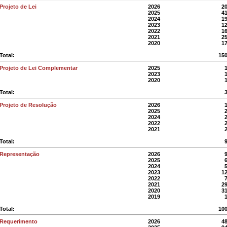
Projeto de Lei
2026
2
2025
4
2024
1
2023
1
2022
1
2021
2
2020
1
Total:
15
Projeto de Lei Complementar
2025
2023
2020
Total:
Projeto de Resolução
2026
2025
2024
2022
2021
Total:
Representação
2026
2025
2024
2023
1
2022
2021
2
2020
3
2019
Total:
10
Requerimento
2026
4