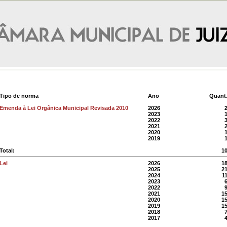
Tipo de norma
Ano
Quant
Emenda à Lei Orgânica Municipal Revisada 2010
2026
2023
2022
2021
2020
2019
Total:
1
Lei
2026
1
2025
2
2024
1
2023
2022
2021
1
2020
1
2019
1
2018
2017