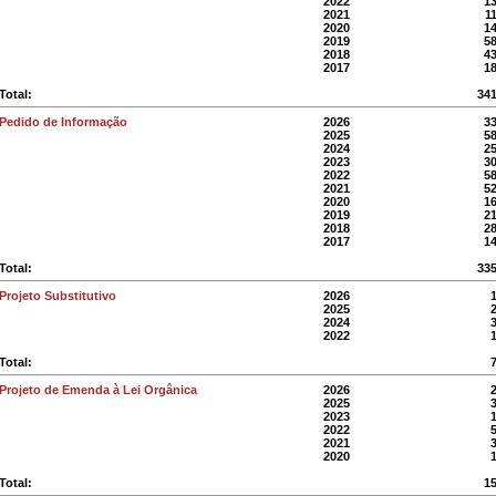
2022
1
2021
1
2020
1
2019
5
2018
4
2017
1
Total:
34
Pedido de Informação
2026
3
2025
5
2024
2
2023
3
2022
5
2021
5
2020
1
2019
2
2018
2
2017
1
Total:
33
Projeto Substitutivo
2026
2025
2024
2022
Total:
Projeto de Emenda à Lei Orgânica
2026
2025
2023
2022
2021
2020
Total:
1