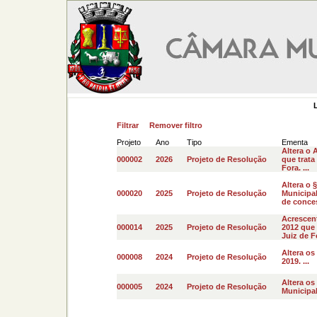
Filtrar
Remover filtro
Projeto
Ano
Tipo
Ementa
Altera o 
000002
2026
Projeto de Resolução
que trata
Fora. ...
Altera o 
000020
2025
Projeto de Resolução
Municipal
de conces
Acrescent
000014
2025
Projeto de Resolução
2012 que 
Juiz de Fo
Altera os
000008
2024
Projeto de Resolução
2019. ...
Altera os
000005
2024
Projeto de Resolução
Municipal 