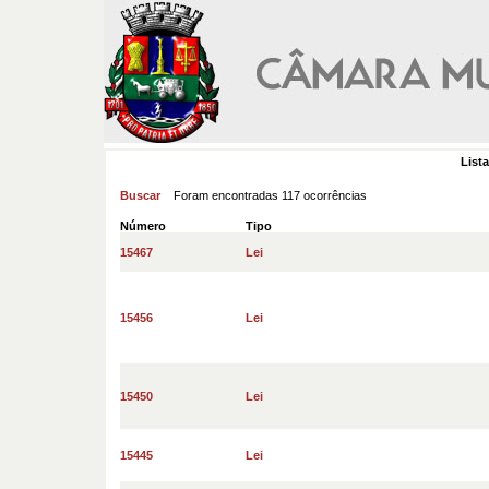
List
Buscar
Foram encontradas 117 ocorrências
Número
Tipo
15467
Lei
15456
Lei
15450
Lei
15445
Lei