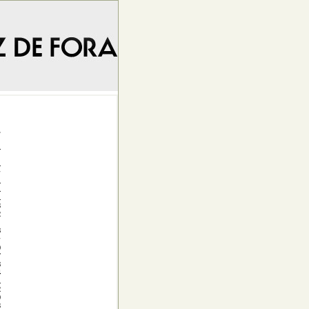
.
1
1
1
1
1
3
2
8
9
7
8
4
1
2
9
3