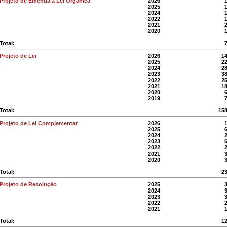
Projeto de Emenda à Lei Orgânica
2026
2025
2024
2022
2021
2020
Total:
Projeto de Lei
2026
1
2025
2
2024
2
2023
3
2022
2
2021
1
2020
2019
Total:
15
Projeto de Lei Complementar
2026
2025
2024
2023
2022
2021
2020
Total:
2
Projeto de Resolução
2025
2024
2023
2022
2021
Total:
1