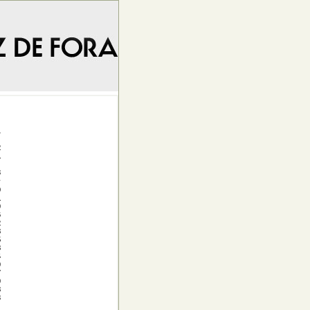
.
2
1
3
9
1
0
6
2
8
5
8
4
0
7
0
8
3