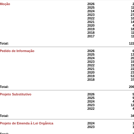
Moção
2026
2025
1
2024
1
2023
2
2022
1
2021
1
2020
2019
1
2018
1
2017
1
Total:
12
Pedido de Informação
2026
2025
1
2024
2
2023
1
2022
1
2021
2
2020
2
2019
5
2018
3
Total:
20
Projeto Substitutivo
2026
2025
2024
2023
1
2022
Total:
3
Projeto de Emenda à Lei Orgânica
2024
2023
Total: