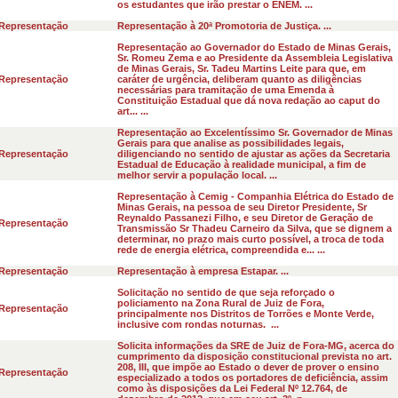
os estudantes que irão prestar o ENEM. ...
Representação
Representação à 20ª Promotoria de Justiça. ...
Representação ao Governador do Estado de Minas Gerais,
Sr. Romeu Zema e ao Presidente da Assembleia Legislativa
de Minas Gerais, Sr. Tadeu Martins Leite para que, em
Representação
caráter de urgência, deliberam quanto as diligências
necessárias para tramitação de uma Emenda à
Constituição Estadual que dá nova redação ao caput do
art... ...
Representação ao Excelentíssimo Sr. Governador de Minas
Gerais para que analise as possibilidades legais,
Representação
diligenciando no sentido de ajustar as ações da Secretaria
Estadual de Educação à realidade municipal, a fim de
melhor servir a população local. ...
Representação à Cemig - Companhia Elétrica do Estado de
Minas Gerais, na pessoa de seu Diretor Presidente, Sr
Reynaldo Passanezi Filho, e seu Diretor de Geração de
Representação
Transmissão Sr Thadeu Carneiro da Silva, que se dignem a
determinar, no prazo mais curto possível, a troca de toda
rede de energia elétrica, compreendida e... ...
Representação
Representação à empresa Estapar. ...
Solicitação no sentido de que seja reforçado o
policiamento na Zona Rural de Juiz de Fora,
Representação
principalmente nos Distritos de Torrões e Monte Verde,
inclusive com rondas noturnas. ...
Solicita informações da SRE de Juiz de Fora-MG, acerca do
cumprimento da disposição constitucional prevista no art.
208, III, que impõe ao Estado o dever de prover o ensino
Representação
especializado a todos os portadores de deficiência, assim
como às disposições da Lei Federal Nº 12.764, de