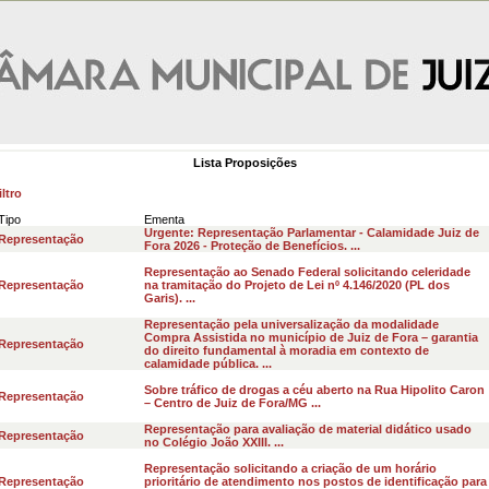
Lista Proposições
ltro
Tipo
Ementa
Urgente: Representação Parlamentar - Calamidade Juiz de
Representação
Fora 2026 - Proteção de Benefícios. ...
Representação ao Senado Federal solicitando celeridade
Representação
na tramitação do Projeto de Lei nº 4.146/2020 (PL dos
Garis). ...
Representação pela universalização da modalidade
Compra Assistida no município de Juiz de Fora – garantia
Representação
do direito fundamental à moradia em contexto de
calamidade pública. ...
Sobre tráfico de drogas a céu aberto na Rua Hipolito Caron
Representação
– Centro de Juiz de Fora/MG ...
Representação para avaliação de material didático usado
Representação
no Colégio João XXIII. ...
Representação solicitando a criação de um horário
Representação
prioritário de atendimento nos postos de identificação para