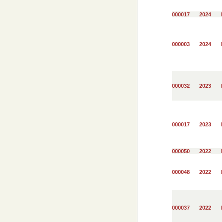
000017
2024
000003
2024
000032
2023
000017
2023
000050
2022
000048
2022
000037
2022