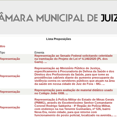
Lista Proposições
ltro
Tipo
Ementa
Representação ao Senado Federal solicitando celeridade
Representação
na tramitação do Projeto de Lei nº 4.146/2020 (PL dos
Garis). ...
Representação ao Ministério Público de Justiça,
especificamente à Procuradoria de Defesa da Saúde e dos
Direitos dos Profissionais da Saúde, para que tome as
Representação
providências cabíveis diante do aumento preocupante da
violência contra os servidores públicos que atuam na área
da saúde em nossa cidade de Juiz de Fora – MG. ...
Representação para avaliação de material didático usado
Representação
no Colégio João XXIII. ...
Representação à Polícia Militar do Estado de Minas Gerais
(PMMG), através do Excelentíssimo Senhor Comandante
Coronel Rodrigo Saldanha - 4ª Região de Polícia Militar,
Representação
com endereço na rua Tenente Guimarães, nº 535, bairro
Nova Era, neste cidade, para que retorne com
funcionamento do posto policial, localizado na avenida... ...