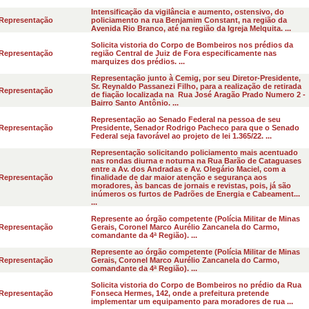
Intensificação da vigilância e aumento, ostensivo, do
Representação
policiamento na rua Benjamim Constant, na região da
Avenida Rio Branco, até na região da Igreja Melquita. ...
Solicita vistoria do Corpo de Bombeiros nos prédios da
Representação
região Central de Juiz de Fora especificamente nas
marquizes dos prédios. ...
Representação junto à Cemig, por seu Diretor-Presidente,
Sr. Reynaldo Passanezi Filho, para a realização de retirada
Representação
de fiação localizada na Rua José Aragão Prado Numero 2 -
Bairro Santo Antônio. ...
Representação ao Senado Federal na pessoa de seu
Representação
Presidente, Senador Rodrigo Pacheco para que o Senado
Federal seja favorável ao projeto de lei 1.365/22. ...
Representação solicitando policiamento mais acentuado
nas rondas diurna e noturna na Rua Barão de Cataguases
entre a Av. dos Andradas e Av. Olegário Maciel, com a
Representação
finalidade de dar maior atenção e segurança aos
moradores, às bancas de jornais e revistas, pois, já são
inúmeros os furtos de Padrões de Energia e Cabeament...
...
Represente ao órgão competente (Polícia Militar de Minas
Representação
Gerais, Coronel Marco Aurélio Zancanela do Carmo,
comandante da 4ª Região). ...
Represente ao órgão competente (Polícia Militar de Minas
Representação
Gerais, Coronel Marco Aurélio Zancanela do Carmo,
comandante da 4ª Região). ...
Solicita vistoria do Corpo de Bombeiros no prédio da Rua
Representação
Fonseca Hermes, 142, onde a prefeitura pretende
implementar um equipamento para moradores de rua ...