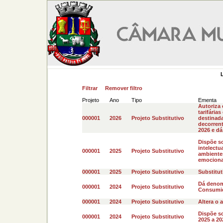
Filtrar
Remover filtro
Projeto
Ano
Tipo
Ementa
Autoriza 
tarifária
000001
2026
Projeto Substitutivo
destinad
decorrent
2026 e dá
Dispõe so
intelectu
000001
2025
Projeto Substitutivo
ambiente
emocional.
000001
2025
Projeto Substitutivo
Substitut
Dá denom
000001
2024
Projeto Substitutivo
Consumid
000001
2024
Projeto Substitutivo
Altera o a
Dispõe so
000001
2024
Projeto Substitutivo
2025 a 202