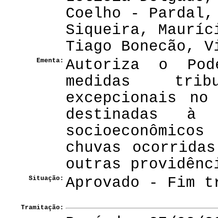
Coelho - Pardal,
Siqueira, Mauríc
Tiago Bonecão, V
Ementa:
Autoriza o Pod
medidas trib
excepcionais no
destinadas à 
socioeconômico
chuvas ocorrida
outras providênc
Situação:
Aprovado - Fim t
Tramitação: