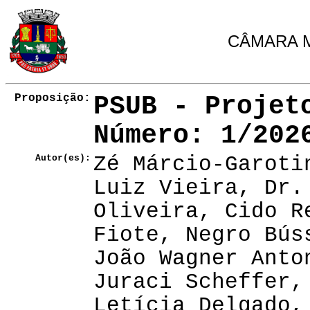
CÂMARA M
Proposição:
PSUB - Projet
Número
: 1/202
Autor(es):
Zé Márcio-Garoti
Luiz Vieira, Dr.
Oliveira, Cido R
Fiote, Negro Bús
João Wagner Anto
Juraci Scheffer,
Letícia Delgado,