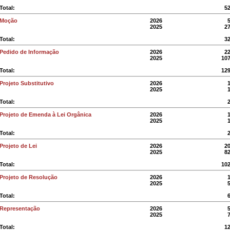
Total:
5
Moção
2026
2025
2
Total:
3
Pedido de Informação
2026
2
2025
10
Total:
12
Projeto Substitutivo
2026
2025
Total:
Projeto de Emenda à Lei Orgânica
2026
2025
Total:
Projeto de Lei
2026
2
2025
8
Total:
10
Projeto de Resolução
2026
2025
Total:
Representação
2026
2025
Total:
1