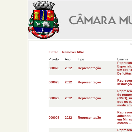
Filtrar
Remover filtro
Projeto
Ano
Tipo
Ementa
Represen
Especiali
000026
2022
Representação
um SERDI-
Deficiênci
Represent
000025
2022
Representação
instalaçã
Represen
de requer
000022
2022
Representação
(NMO), na
que os p
medicamen
Represen
adicional
000008
2022
Representação
em Minas
estado ...
Represen