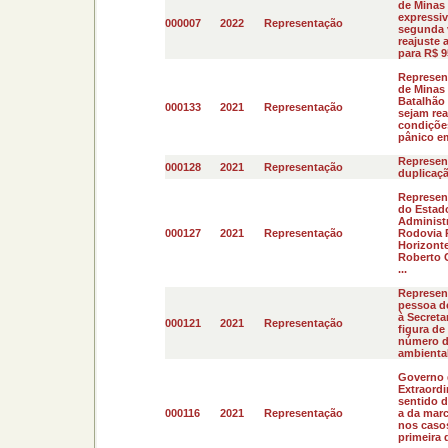
de Minas 
expressi
000007
2022
Representação
segunda v
reajuste 
para R$ 9
Represen
de Minas 
Batalhão 
000133
2021
Representação
sejam rea
condiçõe
pânico em
Represent
000128
2021
Representação
duplicaçã
Represen
do Estad
Administr
000127
2021
Representação
Rodovia P
Horizont
Roberto C
...
Represen
pessoa d
à Secreta
000121
2021
Representação
figura de
número de
ambiental
Governo 
Extraordi
sentido d
000116
2021
Representação
a da marc
nos caso
primeira