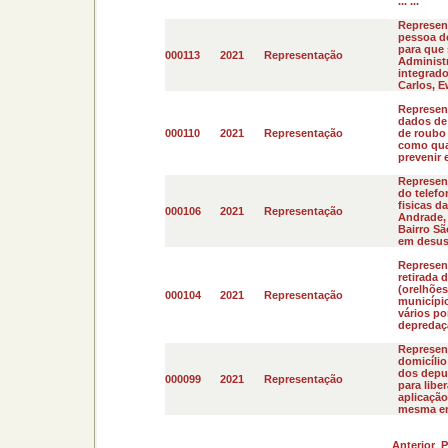
... ...
Represen
pessoa d
para que 
000113
2021
Representação
Administ
integrado
Carlos, 
Represent
dados de 
000110
2021
Representação
de roubo 
como qua
prevenir e
Represent
do telefo
fisicas 
000106
2021
Representação
Andrade,
Bairro Sã
em desuso
Represent
retirada 
(orelhões
000104
2021
Representação
municípi
vários po
depredaçã
Represen
domicílio
dos deput
000099
2021
Representação
para libe
aplicação
mesma enc
Anterior
P