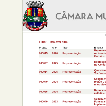
Filtrar
Remover filtro
Projeto
Ano
Tipo
Ementa
Represent
000015
2026
Representação
na tramit
Garis). ...
Represent
000027
2025
Representação
no Colégio
Question
000014
2025
Representação
VoePass n
Solicita 
000040
2024
Representação
região Ce
marquizes
Represen
000026
2024
Representação
cidade ...
Solicita 
000040
2023
Representação
Fonseca H
implemen