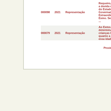
Requeiro,
a devida 
do Estad
000098
2021
Representação
Governad
Extraordi
Exmo. Sec
...
Ao Exmo.
determina
000079
2021
Representação
crianças 
quanto a
essa idade
Prox