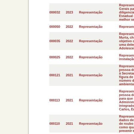
Represen
Gerais pa
000032
2023
Representação
diligenci
Estadual 
melhor ser
000050
2022
Representação
Represent
Represent
Murta, ch
000035
2022
Representação
objetivo 
uma deleg
Adolescen
Represent
000025
2022
Representação
instalaçã
Represen
pessoa d
à Secreta
000121
2021
Representação
figura de
número de
ambiental
Represen
pessoa d
para que 
000113
2021
Representação
Administ
integrado
Carlos, 
Represent
dados de 
000110
2021
Representação
de roubo 
como qua
prevenir e