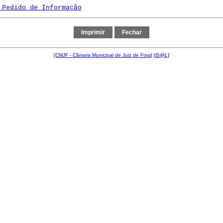
 Pedido de Informação
[CMJF - Câmara Municipal de Juiz de Fora]
[
i
S@L]