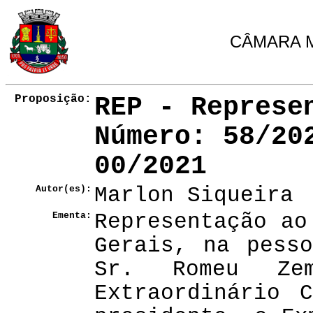
CÂMARA M
Proposição:
REP - Represe
Número
: 58/20
00/2021
Autor(es):
Marlon Siqueira
Ementa:
Representação ao
Gerais, na pess
Sr. Romeu Ze
Extraordinário 