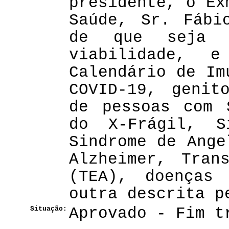
presidente, o Ex
Saúde, Sr. Fábi
de que seja 
viabilidade, e
Calendário de Im
COVID-19, genit
de pessoas com 
do X-Frágil, S
Sindrome de Ange
Alzheimer, Tran
(TEA), doenças 
outra descrita
Situação:
Aprovado - Fim t