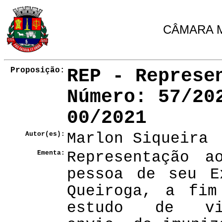
CÂMARA M
Proposição:
REP - Represe
Número
: 57/20
00/2021
Autor(es):
Marlon Siqueira
Ementa:
Representação a
pessoa de seu E
Queiroga, a fim
estudo de vi