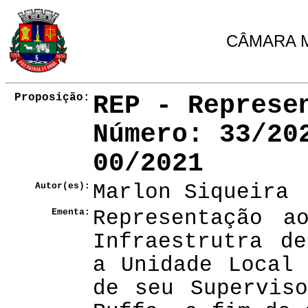
CÂMARA M
Proposição:
REP - Represe
Número
: 33/20
00/2021
Autor(es):
Marlon Siqueira
Ementa:
Representação a
Infraestrutra d
a Unidade Local
de seu Supervis