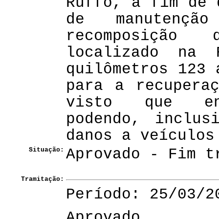
Ruffo, a fim de 
de manutençã
recomposição 
localizado na 
quilômetros 123 
para a recupera
visto que enc
podendo, inclus
danos a veículos
Situação:
Aprovado - Fim t
Tramitação:
Período: 25/03/2
Aprovado