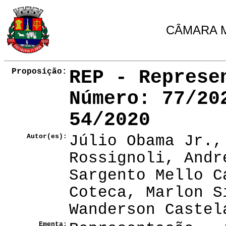
CÂMARA M
Proposição:
REP - Represe
Número
: 77/20
54/2020
Autor(es):
Júlio Obama Jr.,
Rossignoli, Andr
Sargento Mello C
Coteca, Marlon S
Wanderson Castel
Ementa: