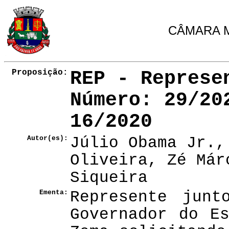
CÂMARA M
Proposição:
REP - Represe
Número
: 29/20
16/2020
Autor(es):
Júlio Obama Jr.,
Oliveira, Zé Már
Siqueira
Ementa:
Represente junt
Governador do E