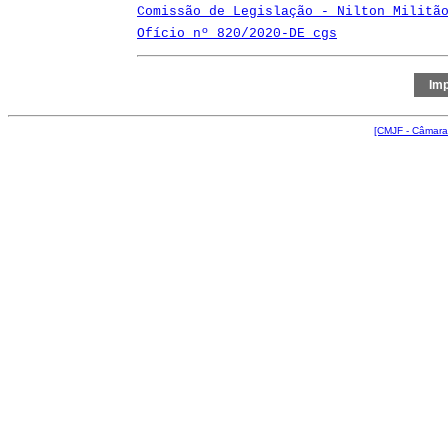
Comissão de Legislação - Nilton Militã
Ofício nº 820/2020-DE cgs
[CMJF - Câmara 