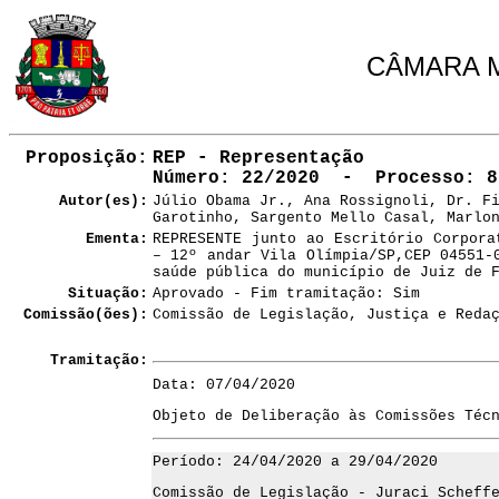
CÂMARA M
Proposição:
REP - Representação
Número
: 22/2020 - Processo: 8
Autor(es):
Júlio Obama Jr., Ana Rossignoli, Dr. F
Garotinho, Sargento Mello Casal, Marlo
Ementa:
REPRESENTE junto ao Escritório Corpora
– 12º andar Vila Olímpia/SP,CEP 04551-
saúde pública do município de Juiz de 
Situação:
Aprovado - Fim tramitação: Sim
Comissão(ões):
Comissão de Legislação, Justiça e Reda
Tramitação:
Data: 07/04/2020
Objeto de Deliberação às Comissões Téc
Período: 24/04/2020 a 29/04/2020
Comissão de Legislação - Juraci Scheff