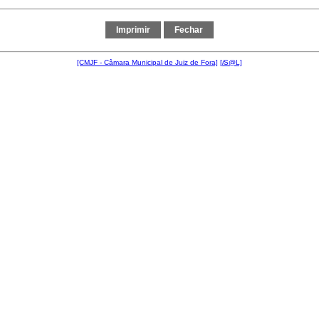
[CMJF - Câmara Municipal de Juiz de Fora]
[
i
S@L]