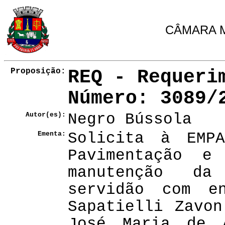
CÂMARA M
Proposição:
REQ - Requeri
Número
: 3089/
Autor(es):
Negro Bússola
Ementa:
Solicita à EMP
Pavimentação e
manutenção da
servidão com e
Sapatielli Zavo
José Maria de 