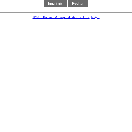
[CMJF - Câmara Municipal de Juiz de Fora]
[
i
S@L]