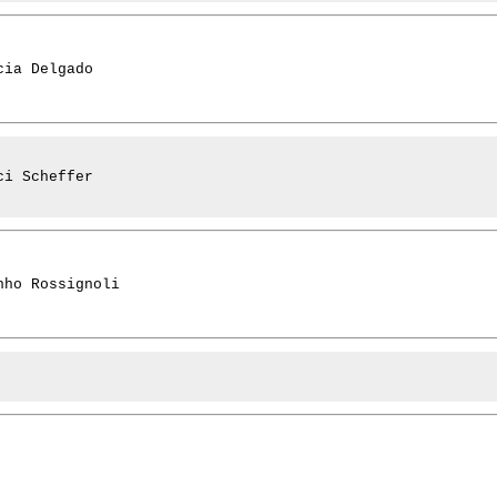
cia Delgado
ci Scheffer
nho Rossignoli