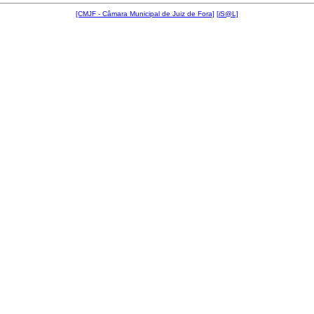
[CMJF - Câmara Municipal de Juiz de Fora]
[
i
S@L]