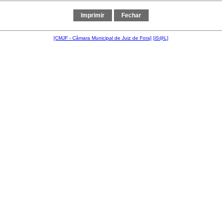
[CMJF - Câmara Municipal de Juiz de Fora]
[
i
S@L]