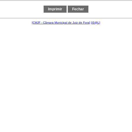
[CMJF - Câmara Municipal de Juiz de Fora]
[
i
S@L]