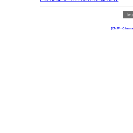
Memorando nº 281/2022/SS/Gabinete
[CMJF - Câmara 