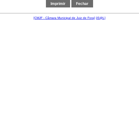
[CMJF - Câmara Municipal de Juiz de Fora]
[
i
S@L]