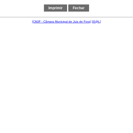
[CMJF - Câmara Municipal de Juiz de Fora]
[
i
S@L]