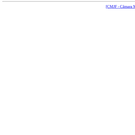
[CMJF - Câmara M